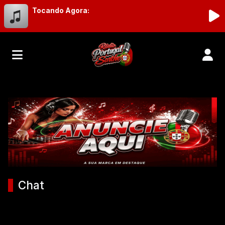
Tocando Agora:
Rádio Portugal Sarthe - Manten
Anterior
Próx
Chat